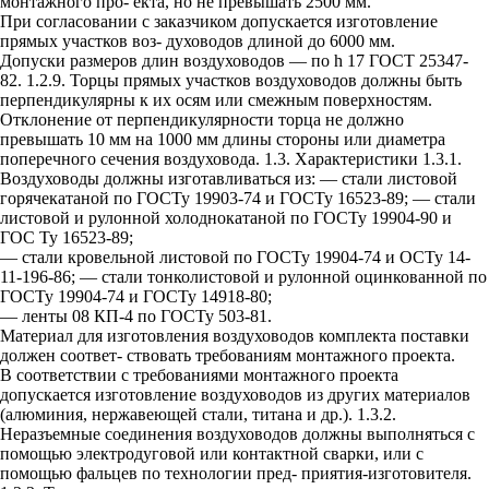
монтажного про- екта, но не превышать 2500 мм.
При согласовании с заказчиком допускается изготовление
прямых участков воз- духоводов длиной до 6000 мм.
Допуски размеров длин воздуховодов — по h 17 ГОСТ 25347-
82. 1.2.9. Торцы прямых участков воздуховодов должны быть
перпендикулярны к их осям или смежным поверхностям.
Отклонение от перпендикулярности торца не должно
превышать 10 мм на 1000 мм длины стороны или диаметра
поперечного сечения воздуховода. 1.3. Характеристики 1.3.1.
Воздуховоды должны изготавливаться из: — стали листовой
горячекатаной по ГОСТу 19903-74 и ГОСТу 16523-89; — стали
листовой и рулонной холоднокатаной по ГОСТу 19904-90 и
ГОС Ту 16523-89;
— стали кровельной листовой по ГОСТу 19904-74 и ОСТу 14-
11-196-86; — стали тонколистовой и рулонной оцинкованной по
ГОСТу 19904-74 и ГОСТу 14918-80;
— ленты 08 КП-4 по ГОСТу 503-81.
Материал для изготовления воздуховодов комплекта поставки
должен соответ- ствовать требованиям монтажного проекта.
В соответствии с требованиями монтажного проекта
допускается изготовление воздуховодов из других материалов
(алюминия, нержавеющей стали, титана и др.). 1.3.2.
Неразъемные соединения воздуховодов должны выполняться с
помощью электродуговой или контактной сварки, или с
помощью фальцев по технологии пред- приятия-изготовителя.