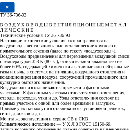
❌
ТУ 36-736-93
В О З Д У Х О В О Д Ы В Е НТ ИЛ Я ЦИ ОНН ЫЕ М Е Т А Л
Л И Ч Е С К И Е
Технические условия ТУ 36-736-93
Настоящие технические условия распространяются на
воздуховоды вентиляцион- ные металлические круглого и
прямоугольного сечения (далее по тексту «воздуховоды»).
Воздуховоды предназначены для перемещения воздушной смеси
с температурой 353 К (80 °С), относительной влажностью не
более 60%, содержащей химически ак- тивные или нейтральные
газы и пыль, в системах вентиляции, воздушного отопления и
кондиционирования воздуха, сооружений промышленного или
культурно-бытового назначения.
Воздуховоды изготавливаются прямыми и фасонными
участками. К фасонным участкам относятся узлы ответвления,
отводы, переходы, утки и др. Узлы ответвле- ния состоят из
прямых участков с одной или более врезками и заглушек.
Прямые участки могут изготавливаться с установкой решеток,
сеток, движков и др.
Мо нта ж, эксплуатация и сервис СВ и СКВ
Климатическое исполнение — У Х Л З ГОСТ 15150-69.
Запись условного обозначения должна содержать наименование