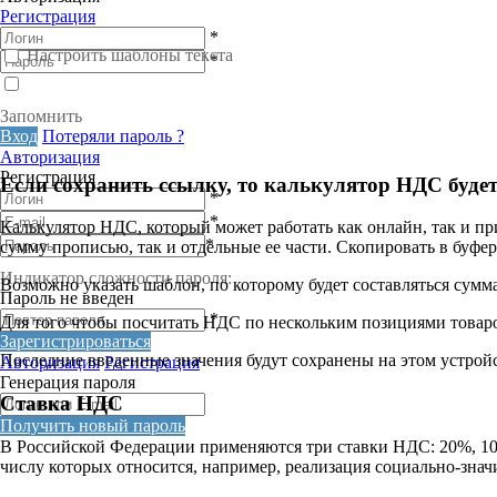
Регистрация
*
Настроить шаблоны текста
*
Запомнить
Вход
Потеряли пароль ?
Авторизация
Регистрация
Если сохранить ссылку, то калькулятор НДС буде
*
*
Калькулятор НДС, который может работать как онлайн, так и при
*
сумму прописью, так и отдельные ее части. Скопировать в буфер
Индикатор сложности пароля:
Возможно указать шаблон, по которому будет составляться сумм
Пароль не введен
*
Для того чтобы посчитать НДС по нескольким позициями товаров
Зарегистрироваться
Последние введенные значения будут сохранены на этом устройс
Авторизация
Регистрация
Генерация пароля
Ставка НДС
Получить новый пароль
В Российской Федерации применяются три ставки НДС: 20%, 10% 
числу которых относится, например, реализация социально-знач