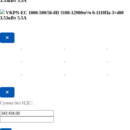
3.53кВт 5.5А
VKPN-EC 1000-500/56-8D 3100-12900м³/ч 0-1110Па 3×400
3.53кВт 5.5А
❌
❌
Сумма без НДС: