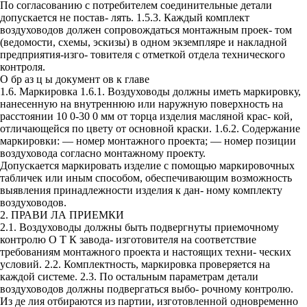
По согласованию с потребителем соединительные детали
допускается не постав- лять. 1.5.3. Каждый комплект
воздуховодов должен сопровождаться монтажным проек- том
(ведомости, схемы, эскизы) в одном экземпляре и накладной
предприятия-изго- товителя с отметкой отдела технического
контроля.
О бр аз ц ы документ ов к главе
1.6. Маркировка 1.6.1. Воздуховоды должны иметь маркировку,
нанесенную на внутреннюю или наружную поверхность на
расстоянии 10 0-30 0 мм от торца изделия масляной крас- кой,
отличающейся по цвету от основной краски. 1.6.2. Содержание
маркировки: — номер монтажного проекта; — номер позиции
воздуховода согласно монтажному проекту.
Допускается маркировать изделие с помощью маркировочных
табличек или иным способом, обеспечивающим возможность
выявления принадлежности изделия к дан- ному комплекту
воздуховодов.
2. ПРАВИ ЛА ПРИЕМКИ
2.1. Воздуховоды должны быть подвергнуты приемочному
контролю О Т К завода- изготовителя на соответствие
требованиям монтажного проекта и настоящих техни- ческих
условий. 2.2. Комплектность, маркировка проверяется на
каждой системе. 2.3. По остальным параметрам детали
воздуховодов должны подвергаться выбо- рочному контролю.
Из де лия отбираются из партии, изготовленной одновременно