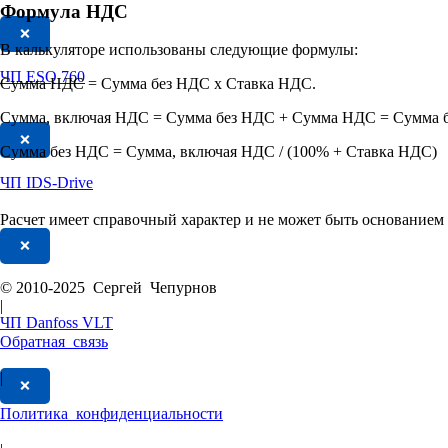
Формула НДС
❌
В калькуляторе использованы следующие формулы:
ЧП ESQ 760
Сумма НДС = Сумма без НДС х Ставка НДС.
Сумма, включая НДС = Сумма без НДС + Сумма НДС = Сумма б
❌
Сумма без НДС = Сумма, включая НДС / (100% + Ставка НДС)
ЧП IDS-Drive
Расчет имеет справочный характер и не может быть основание
❌
© 2010-2025 Сергей Чепурнов
|
ЧП Danfoss VLT
Обратная связь
|
❌
Политика конфиденциальности