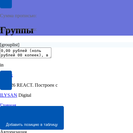
Сумма прописью:
Группы
Сумма прописью:
[grouplist]
Made
in
Tomsk
© 2026 REACT. Построен с
ILYSAN
Digital
Главная
Вход
Вход
Регистрация
Добавить позицию в таблицу
Регистрация
Авторизация