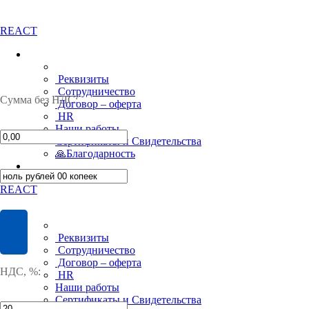
Перейти
REACT
к
содержимому
Реквизиты
Сотрудничество
Сумма без НДС:
Договор – оферта
HR
Наши работы
Сертификаты и Свидетельства
🙏Благодарность
REACT
Реквизиты
Сотрудничество
Договор – оферта
НДС, %:
HR
Наши работы
Сертификаты и Свидетельства