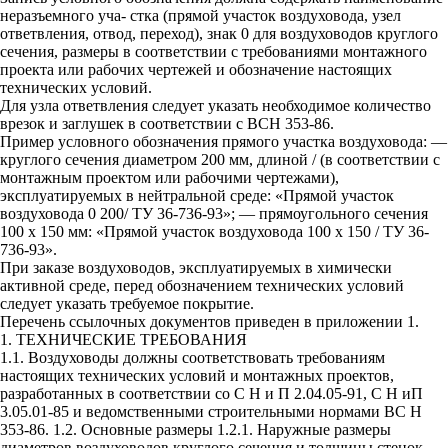
неразъемного уча- стка (прямой участок воздуховода, узел
ответвления, отвод, переход), знак 0 для воздуховодов круглого
сечения, размеры в соответствии с требованиями монтажного
проекта или рабочих чертежей и обозначение настоящих
технических условий.
Для узла ответвления следует указать необходимое количество
врезок и заглушек в соответствии с ВСН 353-86.
Пример условного обозначения прямого участка воздуховода: —
круглого сечения диаметром 200 мм, длиной / (в соответствии с
монтажным проектом или рабочими чертежами),
эксплуатируемых в нейтральной среде: «Прямой участок
воздуховода 0 200/ ТУ 36-736-93»; — прямоугольного сечения
100 х 150 мм: «Прямой участок воздуховода 100 х 150 / ТУ 36-
736-93».
При заказе воздуховодов, эксплуатируемых в химически
активной среде, перед обозначением технических условий
следует указать требуемое покрытие.
Перечень ссылочных документов приведен в приложении 1.
1. ТЕХНИЧЕСКИЕ ТРЕБОВАНИЯ
1.1. Воздуховоды должны соответствовать требованиям
настоящих технических условий и монтажных проектов,
разработанных в соответствии со С Н и П 2.04.05-91, С Н иП
3.05.01-85 и ведомственными строительными нормами ВС Н
353-86. 1.2. Основные размеры 1.2.1. Наружные размеры
диаметров воздуховодов круглого сечения и толщины стенок