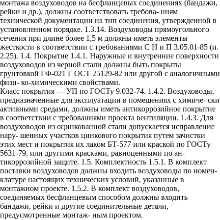
монтажа воздуховодов на бесфланцевых соединениях (бандажи,
рейки и др.), должны соответствовать требова- ниям
технической документации на тип соединения, утвержденной в
установленном порядке. 1.3.14. Воздуховоды прямоугольного
сечения при длине более 1,5 м должны иметь элементы
жесткости в соответствии с требованиями С Н и П 3.05.01-85 (п.
2.25). 1.4. Покрытие 1.4.1. Наружные и внутренние поверхности
воздуховодов из черной стали должны быть покрыты
грунтовкой ГФ-021 Г ОСТ 25129-82 или другой с аналогичными
физи- ко-химическими свойствами.
Класс покрытия — УП по ГОСТу 9.032-74. 1.4.2. Воздуховоды,
предназначенные для эксплуатации в помещениях с химиче- ски
активными средами, должны иметь антикоррозийное покрытие
в соответствии с требованиями проекта вентиляции. 1.4.3. Для
воздуховодов из оцинкованной стали допускается исправление
нару- шенных участков цинкового покрытия путем зачистки
этих мест и покрытия их лаком БТ-577 или краской по ГОСТу
5631-79, или другими красками, равноценными по ан-
тикоррозийной защите. 1.5. Комплектность 1.5.1. В комплект
поставки воздуховодов должны входить воздуховоды по номен-
клатуре настоящих технических условий, указанные в
монтажном проекте. 1.5.2. В комплект воздуховодов,
соединяемых бесфланцевым способом должны входить
бандажи, рейки и другие соединительные детали,
предусмотренные монтаж- ным проектом.