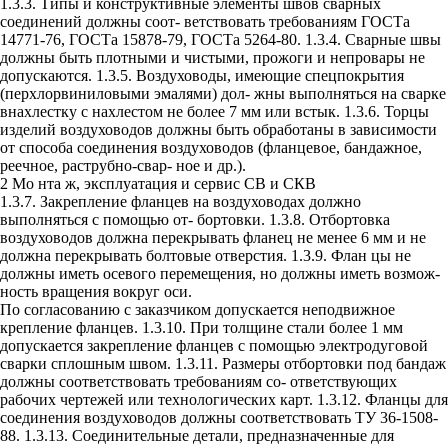
1.3.3. Типы и конструктивные элементы швов сварных
соединений должны соот- ветствовать требованиям ГОСТа
14771-76, ГОСТа 15878-79, ГОСТа 5264-80. 1.3.4. Сварные швы
должны быть плотными и чистыми, прожоги и непровары не
допускаются. 1.3.5. Воздуховоды, имеющие спецпокрытия
(перхлорвиниловыми эмалями) дол- жны выполняться на сварке
внахлестку с нахлестом не более 7 мм или встык. 1.3.6. Торцы
изделий воздуховодов должны быть обработаны в зависимости
от способа соединения воздуховодов (фланцевое, бандажное,
реечное, раструбно-свар- ное и др.).
2 Мо нта ж, эксплуатация и сервис СВ и СКВ
1.3.7. Закрепление фланцев на воздуховодах должно
выполняться с помощью от- бортовки. 1.3.8. Отбортовка
воздуховодов должна перекрывать фланец не менее 6 мм и не
должна перекрывать болтовые отверстия. 1.3.9. Флан цы не
должны иметь осевого перемещения, но должны иметь возмож-
ность вращения вокруг оси.
По согласованию с заказчиком допускается неподвижное
крепление фланцев. 1.3.10. При толщине стали более 1 мм
допускается закрепление фланцев с помощью электродуговой
сварки сплошным швом. 1.3.11. Размеры отбортовки под бандаж
должны соответствовать требованиям со- ответствующих
рабочих чертежей или технологических карт. 1.3.12. Фланцы для
соединения воздуховодов должны соответствовать ТУ 36-1508-
88. 1.3.13. Соединительные детали, предназначенные для