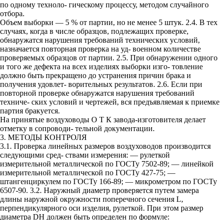
по одному техноло- гическому процессу, методом случайного
отбора.
Объем выборки — 5 % от партии, но не менее 5 штук. 2.4. В тех
случаях, когда в числе образцов, подлежащих проверке,
обнаружатся нарушения требований технических условий,
назначается повторная проверка на уд- военном количестве
проверяемых образцов от партии. 2.5. При обнаружении одного
и того же дефекта на всех изделиях выборки изго- товление
должно быть прекращено до устранения причин брака и
получения удовлет- ворительных результатов. 2.6. Если при
повторной проверке обнаружатся нарушения требований
техниче- ских условий и чертежей, вся предъявляемая к приемке
партия бракуется.
На принятые воздуховоды О Т К завода-изготовителя делает
отметку в сопроводи- тельной документации.
3. МЕТОДЫ КОНТРОЛЯ
3.1. Проверка линейных размеров воздуховодов производится
следующими сред- ствами измерения: — рулеткой
измерительной металлической по ГОСТу 7502-89; — линейкой
измерительной металлической по ГОСТу 427-75; —
штангенциркулем по ГОСТу 166-89; — микрометром по ГОСТу
6507-90. 3.2. Наружный диаметр проверяется путем замера
длины наружной окружности поперечного сечения L,
перпендикулярного оси изделия, рулеткой. При этом размер
диаметра DH должен быть определен по формуле: