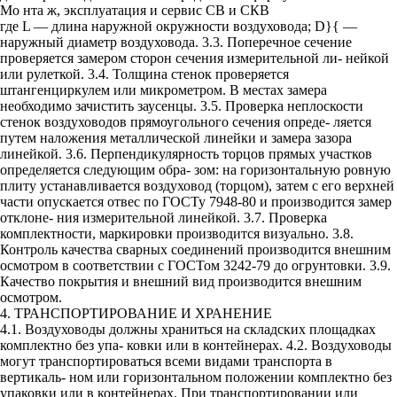
Мо нта ж, эксплуатация и сервис СВ и СКВ
где L — длина наружной окружности воздуховода; D}{ —
наружный диаметр воздуховода. 3.3. Поперечное сечение
проверяется замером сторон сечения измерительной ли- нейкой
или рулеткой. 3.4. Толщина стенок проверяется
штангенциркулем или микрометром. В местах замера
необходимо зачистить заусенцы. 3.5. Проверка неплоскости
стенок воздуховодов прямоугольного сечения опреде- ляется
путем наложения металлической линейки и замера зазора
линейкой. 3.6. Перпендикулярность торцов прямых участков
определяется следующим обра- зом: на горизонтальную ровную
плиту устанавливается воздуховод (торцом), затем с его верхней
части опускается отвес по ГОСТу 7948-80 и производится замер
отклоне- ния измерительной линейкой. 3.7. Проверка
комплектности, маркировки производится визуально. 3.8.
Контроль качества сварных соединений производится внешним
осмотром в соответствии с ГОСТом 3242-79 до огрунтовки. 3.9.
Качество покрытия и внешний вид производится внешним
осмотром.
4. ТРАНСПОРТИРОВАНИЕ И ХРАНЕНИЕ
4.1. Воздуховоды должны храниться на складских площадках
комплектно без упа- ковки или в контейнерах. 4.2. Воздуховоды
могут транспортироваться всеми видами транспорта в
вертикаль- ном или горизонтальном положении комплектно без
упаковки или в контейнерах. При транспортировании или