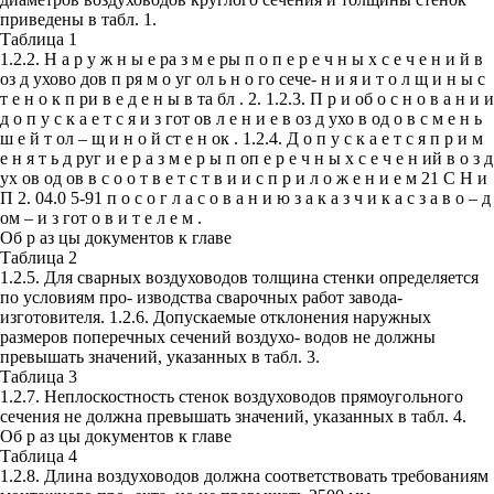
приведены в табл. 1.
Таблица 1
1.2.2. Н а р у ж н ы е ра з м е ры п о п е р е ч н ы х с е ч е н и й в
оз д ухово дов п ря м о уг ол ь н о го сече- н и я и т о л щ и н ы с
т е н о к п ри в е д е н ы в та бл . 2. 1.2.3. П р и об о с н о в а н и и
д о п у с к а е т с я и з гот ов л е н и е в оз д ухо в од о в с м е н ь
ш е й т ол – щ и н о й ст е н ок . 1.2.4. Д о п у с к а е т с я п р и м
е н я т ь д руг и е р а з м е р ы п оп е р е ч н ы х с е ч е н ий в о з д
ух ов од ов в с о о т в е т с т в и и с п р и л о ж е н и е м 21 С Н и
П 2. 04.0 5-91 п о с о г л а с о в а н и ю з а к а з ч и к а с з а в о – д
ом – и з гот о в и т е л е м .
Об р аз цы документов к главе
Таблица 2
1.2.5. Для сварных воздуховодов толщина стенки определяется
по условиям про- изводства сварочных работ завода-
изготовителя. 1.2.6. Допускаемые отклонения наружных
размеров поперечных сечений воздухо- водов не должны
превышать значений, указанных в табл. 3.
Таблица 3
1.2.7. Неплоскостность стенок воздуховодов прямоугольного
сечения не должна превышать значений, указанных в табл. 4.
Об р аз цы документов к главе
Таблица 4
1.2.8. Длина воздуховодов должна соответствовать требованиям